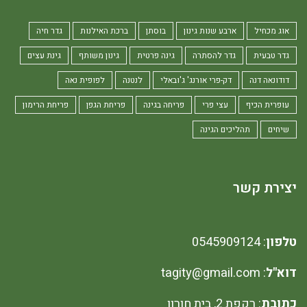
אוג מכחיל
ארבע שנות גינון
בוסתן
ברכת האילנות
גדר חיה
גדר טבעית
גדר להסתרה
גינה פרטית
גינון משותף
גינת עצים
דודונאה דנה
דק-פרי אורנג' ג'ובאלי
לנטנה
לפופית נאה
עופרית הכיף
עצי פרי
פריחה בגינה
פריחת הגפן
פריחת הרימון
שיחים
תהליכים הגינה
יצירת קשר
טלפון
: 0545909124
דוא"ל
: tagity@gmail.com
כתובת
: רקפת 2, בית חורון